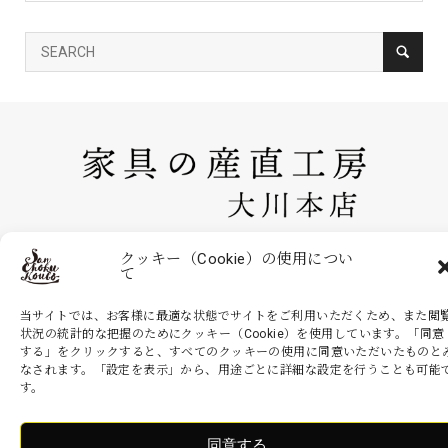
家具の産直工房 大川本店は、株式会社産商が運営する公式のネットシ
クッキー（Cookie）の使用につい
て
ョッピングサイトです。家具・インテリアなどの商品を現地より無駄を
省いた産地直送価格でお届けいたします。
当サイトでは、お客様に最適な状態でサイトをご利用いただくため、また閲
状況の統計的な把握のためにクッキー（Cookie）を使用しています。「同意
する」をクリックすると、すべてのクッキーの使用に同意いただいたものと
なされます。「設定を表示」から、用途ごとに詳細な設定を行うことも可能
Copyright ©
家具の産直工房 大川本店. All Rights Reserved.
す。
同意する