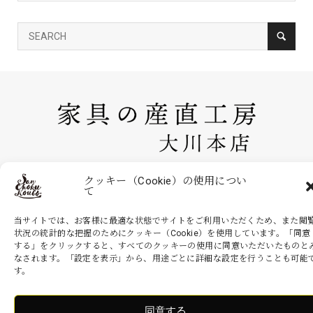
家具の産直工房 大川本店は、株式会社産商が運営する公式のネットシ
クッキー（Cookie）の使用につい
て
ョッピングサイトです。家具・インテリアなどの商品を現地より無駄を
省いた産地直送価格でお届けいたします。
当サイトでは、お客様に最適な状態でサイトをご利用いただくため、また閲
状況の統計的な把握のためにクッキー（Cookie）を使用しています。「同意
する」をクリックすると、すべてのクッキーの使用に同意いただいたものと
なされます。「設定を表示」から、用途ごとに詳細な設定を行うことも可能
Copyright ©
家具の産直工房 大川本店. All Rights Reserved.
す。
同意する