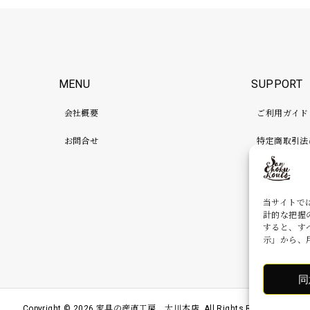
MENU
SUPPORT
会社概要
ご利用ガイド
お問合せ
特定商取引法
プライバシー
検品、補強、
当サイトで
計的な把握
すると、す
示」から、
同
Copyright ©
2026
家具の産直工房 大川本店. All Rights Reserved.