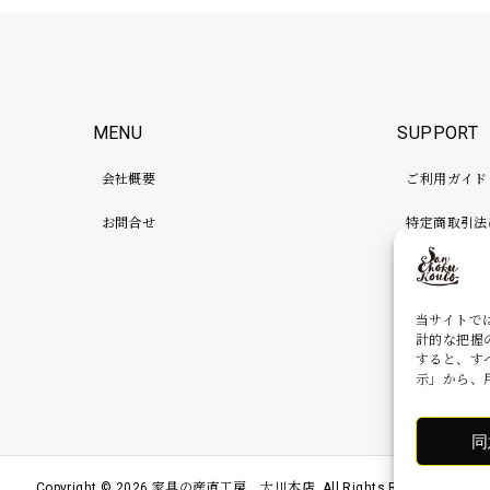
MENU
SUPPORT
会社概要
ご利用ガイド
お問合せ
特定商取引法
プライバシー
検品、補強、
当サイトで
計的な把握
すると、す
示」から、
同
Copyright ©
2026
家具の産直工房 大川本店. All Rights Reserved.