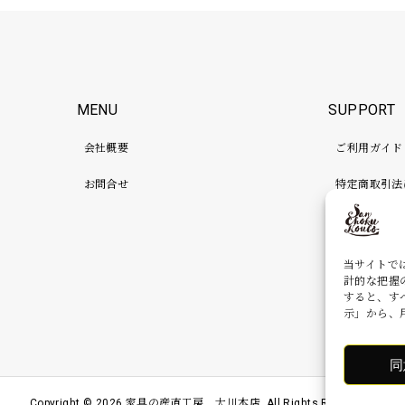
MENU
SUPPORT
会社概要
ご利用ガイド
お問合せ
特定商取引法
プライバシー
検品、補強、
当サイトで
計的な把握
すると、す
示」から、
同
Copyright ©
2026
家具の産直工房 大川本店. All Rights Reserved.