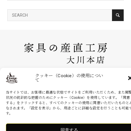
家具の産直工房 大川本店は、株式会社産商が運営する公式のネットシ
クッキー（Cookie）の使用につい
て
ョッピングサイトです。家具・インテリアなどの商品を現地より無駄を
省いた産地直送価格でお届けいたします。
当サイトでは、お客様に最適な状態でサイトをご利用いただくため、また閲
状況の統計的な把握のためにクッキー（Cookie）を使用しています。「同意
する」をクリックすると、すべてのクッキーの使用に同意いただいたものと
なされます。「設定を表示」から、用途ごとに詳細な設定を行うことも可能
Copyright ©
家具の産直工房 大川本店. All Rights Reserved.
す。
同意する