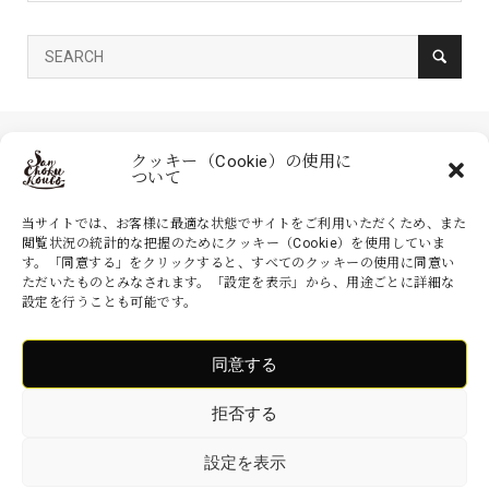
クッキー（Cookie）の使用に
ついて
当サイトでは、お客様に最適な状態でサイトをご利用いただくため、また
閲覧状況の統計的な把握のためにクッキー（Cookie）を使用していま
す。「同意する」をクリックすると、すべてのクッキーの使用に同意い
家具の産直工房 大川本店は、株式会社産商が運営する公式のネットシ
ただいたものとみなされます。「設定を表示」から、用途ごとに詳細な
ョッピングサイトです。家具・インテリアなどの商品を現地より無駄を
設定を行うことも可能です。
省いた産地直送価格でお届けいたします。
同意する
Copyright ©
家具の産直工房 大川本店. All Rights Reserved.
拒否する
設定を表示