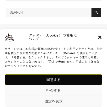
クッキー（Cookie）の使用に
ついて
当サイトでは、お客様に最適な状態でサイトをご利用いただくため、また
閲覧状況の統計的な把握のためにクッキー（Cookie）を使用していま
す。「同意する」をクリックすると、すべてのクッキーの使用に同意い
家具の産直工房 大川本店は、株式会社産商が運営する公式のネットシ
ただいたものとみなされます。「設定を表示」から、用途ごとに詳細な
ョッピングサイトです。家具・インテリアなどの商品を現地より無駄を
設定を行うことも可能です。
省いた産地直送価格でお届けいたします。
同意する
Copyright ©
家具の産直工房 大川本店. All Rights Reserved.
拒否する
設定を表示