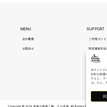
MENU
SUPPORT
会社概要
ご利用ガイド
お問合せ
特定商取引法
プライバシー
検品、補強、
当サイトで
計的な把握
すると、す
示」から、
同
Copyright ©
2026
家具の産直工房 大川本店. All Rights Reserved.