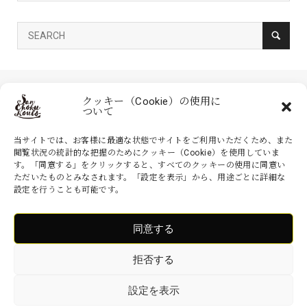
クッキー（Cookie）の使用に
ついて
当サイトでは、お客様に最適な状態でサイトをご利用いただくため、また
閲覧状況の統計的な把握のためにクッキー（Cookie）を使用していま
す。「同意する」をクリックすると、すべてのクッキーの使用に同意い
家具の産直工房 大川本店は、株式会社産商が運営する公式のネットシ
ただいたものとみなされます。「設定を表示」から、用途ごとに詳細な
ョッピングサイトです。家具・インテリアなどの商品を現地より無駄を
設定を行うことも可能です。
省いた産地直送価格でお届けいたします。
同意する
Copyright ©
家具の産直工房 大川本店. All Rights Reserved.
拒否する
設定を表示