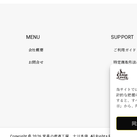
MENU
SUPPORT
会社概要
ご利用ガイド
お問合せ
特定商取引法
プライバシー
検品、補強、
当サイトで
計的な把握
すると、す
示」から、
同
Copyright ©
2026
家具の産直工房 大川本店. All Rights Reserved.