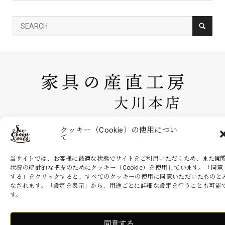
家具の産直工房 大川本店は、株式会社産商が運営する公式のネットシ
クッキー（Cookie）の使用につい
て
ョッピングサイトです。家具・インテリアなどの商品を現地より無駄を
省いた産地直送価格でお届けいたします。
当サイトでは、お客様に最適な状態でサイトをご利用いただくため、また閲
状況の統計的な把握のためにクッキー（Cookie）を使用しています。「同意
する」をクリックすると、すべてのクッキーの使用に同意いただいたものと
なされます。「設定を表示」から、用途ごとに詳細な設定を行うことも可能
Copyright ©
家具の産直工房 大川本店. All Rights Reserved.
す。
同意する