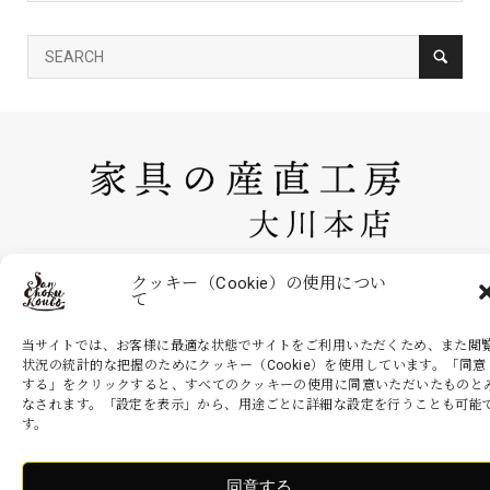
家具の産直工房 大川本店は、株式会社産商が運営する公式のネットシ
クッキー（Cookie）の使用につい
て
ョッピングサイトです。家具・インテリアなどの商品を現地より無駄を
省いた産地直送価格でお届けいたします。
当サイトでは、お客様に最適な状態でサイトをご利用いただくため、また閲
状況の統計的な把握のためにクッキー（Cookie）を使用しています。「同意
する」をクリックすると、すべてのクッキーの使用に同意いただいたものと
なされます。「設定を表示」から、用途ごとに詳細な設定を行うことも可能
Copyright ©
家具の産直工房 大川本店. All Rights Reserved.
す。
同意する