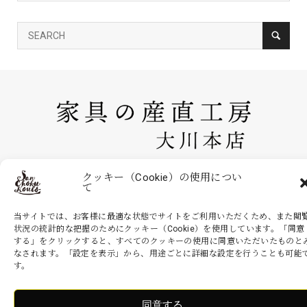
家具の産直工房 大川本店は、株式会社産商が運営する公式のネットシ
クッキー（Cookie）の使用につい
て
ョッピングサイトです。家具・インテリアなどの商品を現地より無駄を
省いた産地直送価格でお届けいたします。
当サイトでは、お客様に最適な状態でサイトをご利用いただくため、また閲
状況の統計的な把握のためにクッキー（Cookie）を使用しています。「同意
する」をクリックすると、すべてのクッキーの使用に同意いただいたものと
なされます。「設定を表示」から、用途ごとに詳細な設定を行うことも可能
Copyright ©
家具の産直工房 大川本店. All Rights Reserved.
す。
同意する