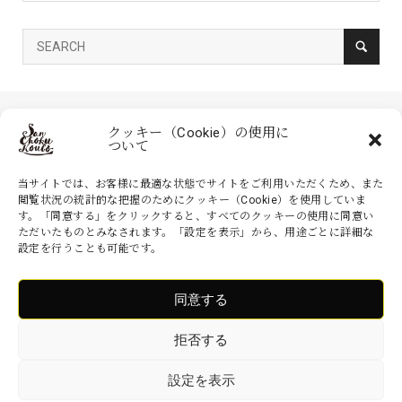
クッキー（Cookie）の使用に
ついて
当サイトでは、お客様に最適な状態でサイトをご利用いただくため、また
閲覧状況の統計的な把握のためにクッキー（Cookie）を使用していま
す。「同意する」をクリックすると、すべてのクッキーの使用に同意い
家具の産直工房 大川本店は、株式会社産商が運営する公式のネットシ
ただいたものとみなされます。「設定を表示」から、用途ごとに詳細な
ョッピングサイトです。家具・インテリアなどの商品を現地より無駄を
設定を行うことも可能です。
省いた産地直送価格でお届けいたします。
同意する
Copyright ©
家具の産直工房 大川本店. All Rights Reserved.
拒否する
設定を表示