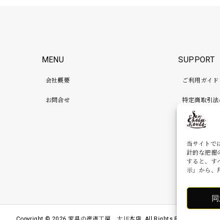
MENU
SUPPORT
会社概要
ご利用ガイド
お問合せ
特定商取引法
プライバシー
検品、補強、
当サイトで
計的な把握
すると、す
示」から、
同
Copyright ©
2026
家具の産直工房 大川本店. All Rights Reserved.