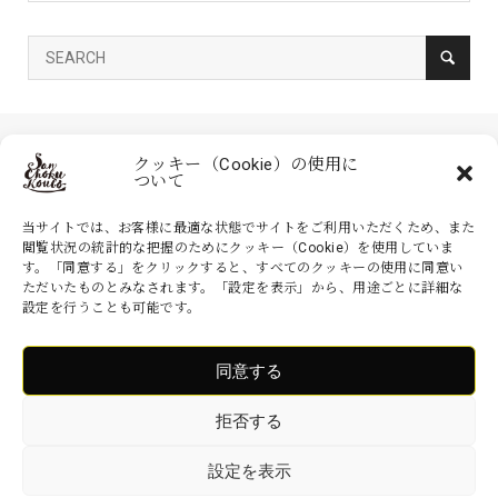
クッキー（Cookie）の使用に
ついて
当サイトでは、お客様に最適な状態でサイトをご利用いただくため、また
閲覧状況の統計的な把握のためにクッキー（Cookie）を使用していま
す。「同意する」をクリックすると、すべてのクッキーの使用に同意い
家具の産直工房 大川本店は、株式会社産商が運営する公式のネットシ
ただいたものとみなされます。「設定を表示」から、用途ごとに詳細な
ョッピングサイトです。家具・インテリアなどの商品を現地より無駄を
設定を行うことも可能です。
省いた産地直送価格でお届けいたします。
同意する
Copyright ©
家具の産直工房 大川本店. All Rights Reserved.
拒否する
設定を表示