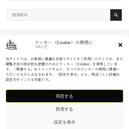
クッキー（Cookie）の使用に
ついて
当サイトでは、お客様に最適な状態でサイトをご利用いただくため、また
閲覧状況の統計的な把握のためにクッキー（Cookie）を使用していま
す。「同意する」をクリックすると、すべてのクッキーの使用に同意い
家具の産直工房 大川本店は、株式会社産商が運営する公式のネットシ
ただいたものとみなされます。「設定を表示」から、用途ごとに詳細な
ョッピングサイトです。家具・インテリアなどの商品を現地より無駄を
設定を行うことも可能です。
省いた産地直送価格でお届けいたします。
同意する
Copyright ©
家具の産直工房 大川本店. All Rights Reserved.
拒否する
設定を表示