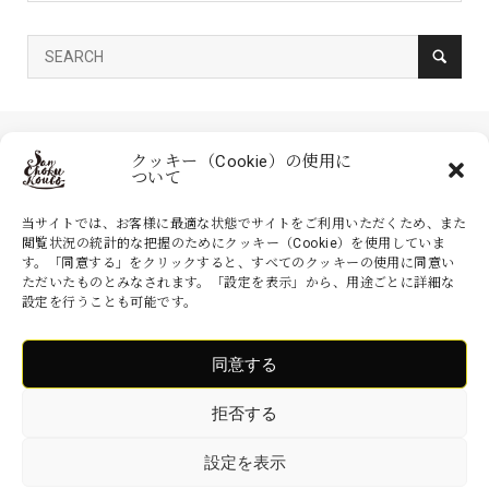
クッキー（Cookie）の使用に
ついて
当サイトでは、お客様に最適な状態でサイトをご利用いただくため、また
閲覧状況の統計的な把握のためにクッキー（Cookie）を使用していま
す。「同意する」をクリックすると、すべてのクッキーの使用に同意い
家具の産直工房 大川本店は、株式会社産商が運営する公式のネットシ
ただいたものとみなされます。「設定を表示」から、用途ごとに詳細な
ョッピングサイトです。家具・インテリアなどの商品を現地より無駄を
設定を行うことも可能です。
省いた産地直送価格でお届けいたします。
同意する
Copyright ©
家具の産直工房 大川本店. All Rights Reserved.
拒否する
設定を表示