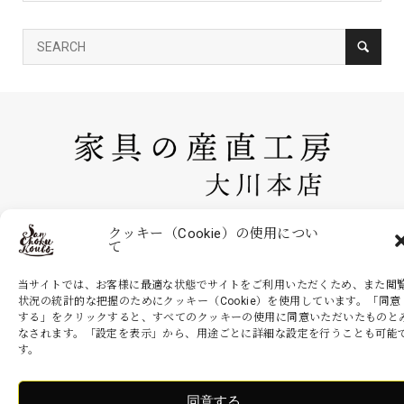
家具の産直工房 大川本店は、株式会社産商が運営する公式のネットシ
クッキー（Cookie）の使用につい
て
ョッピングサイトです。家具・インテリアなどの商品を現地より無駄を
省いた産地直送価格でお届けいたします。
当サイトでは、お客様に最適な状態でサイトをご利用いただくため、また閲
状況の統計的な把握のためにクッキー（Cookie）を使用しています。「同意
する」をクリックすると、すべてのクッキーの使用に同意いただいたものと
なされます。「設定を表示」から、用途ごとに詳細な設定を行うことも可能
Copyright ©
家具の産直工房 大川本店. All Rights Reserved.
す。
同意する