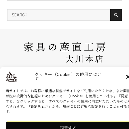
家具の産直工房 大川本店は、株式会社産商が運営する公式のネットシ
クッキー（Cookie）の使用につい
て
ョッピングサイトです。家具・インテリアなどの商品を現地より無駄を
省いた産地直送価格でお届けいたします。
当サイトでは、お客様に最適な状態でサイトをご利用いただくため、また閲
状況の統計的な把握のためにクッキー（Cookie）を使用しています。「同意
する」をクリックすると、すべてのクッキーの使用に同意いただいたものと
なされます。「設定を表示」から、用途ごとに詳細な設定を行うことも可能
Copyright ©
家具の産直工房 大川本店. All Rights Reserved.
す。
同意する