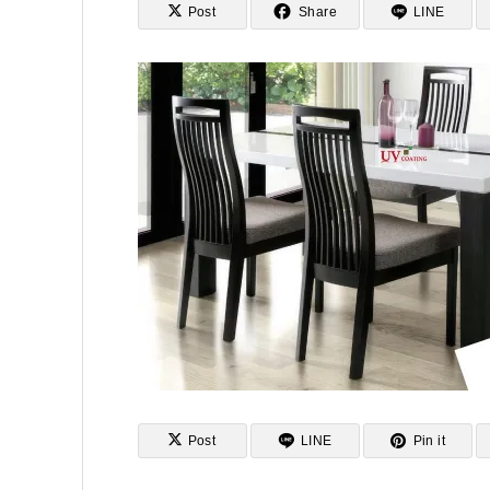
Post
Share
LINE
Post
LINE
Pin it