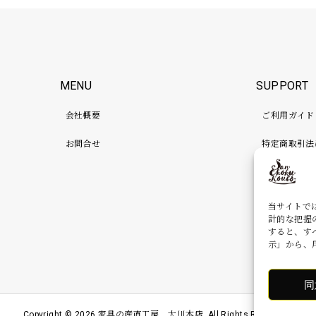
MENU
SUPPORT
会社概要
ご利用ガイド
お問合せ
特定商取引法
プライバシー
検品、補強、
当サイトで
計的な把握
すると、す
示」から、
同
Copyright ©
2026
家具の産直工房 大川本店. All Rights Reserved.