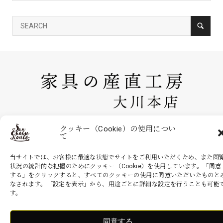
家具の産直工房 大川本店は、株式会社産商が運営する公式のネットシ
クッキー（Cookie）の使用につい
て
ョッピングサイトです。家具・インテリアなどの商品を現地より無駄を
省いた産地直送価格でお届けいたします。
当サイトでは、お客様に最適な状態でサイトをご利用いただくため、また閲
状況の統計的な把握のためにクッキー（Cookie）を使用しています。「同意
する」をクリックすると、すべてのクッキーの使用に同意いただいたものと
なされます。「設定を表示」から、用途ごとに詳細な設定を行うことも可能
Copyright ©
家具の産直工房 大川本店. All Rights Reserved.
す。
同意する