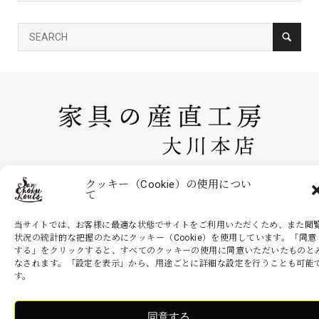
家具の産直工房 大川本店は、株式会社産商が運営する公式のネットシ
クッキー（Cookie）の使用につい
て
ョッピングサイトです。家具・インテリアなどの商品を現地より無駄を
省いた産地直送価格でお届けいたします。
当サイトでは、お客様に最適な状態でサイトをご利用いただくため、また閲
状況の統計的な把握のためにクッキー（Cookie）を使用しています。「同意
する」をクリックすると、すべてのクッキーの使用に同意いただいたものと
なされます。「設定を表示」から、用途ごとに詳細な設定を行うことも可能
Copyright ©
家具の産直工房 大川本店. All Rights Reserved.
す。
同意する