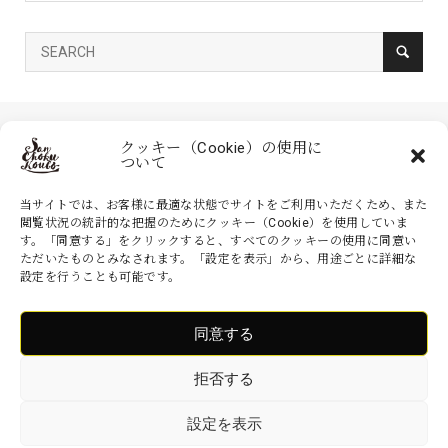
クッキー（Cookie）の使用に
ついて
当サイトでは、お客様に最適な状態でサイトをご利用いただくため、また
閲覧状況の統計的な把握のためにクッキー（Cookie）を使用していま
す。「同意する」をクリックすると、すべてのクッキーの使用に同意い
家具の産直工房 大川本店は、株式会社産商が運営する公式のネットシ
ただいたものとみなされます。「設定を表示」から、用途ごとに詳細な
ョッピングサイトです。家具・インテリアなどの商品を現地より無駄を
設定を行うことも可能です。
省いた産地直送価格でお届けいたします。
同意する
Copyright ©
家具の産直工房 大川本店. All Rights Reserved.
拒否する
設定を表示